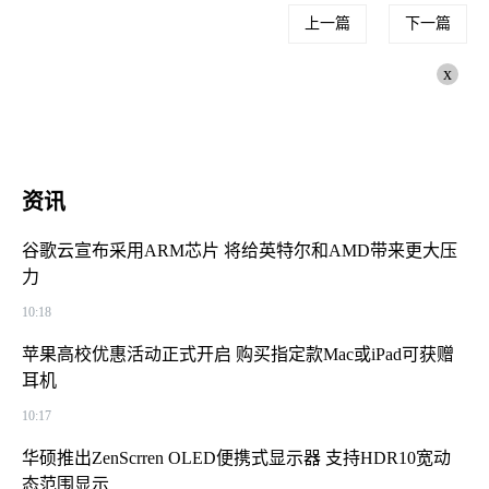
上一篇
下一篇
x
资讯
谷歌云宣布采用ARM芯片 将给英特尔和AMD带来更大压
力
10:18
苹果高校优惠活动正式开启 购买指定款Mac或iPad可获赠
耳机
10:17
华硕推出ZenScrren OLED便携式显示器 支持HDR10宽动
态范围显示