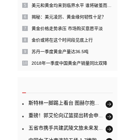
美元和黄金均来到临界水平 谁将破茧而出？
揭秘：美元凌厉、黄金缘何韧性十足？
黄金价格走势承压 市场购买意愿平淡
金价或将在这个时间段见底上行
苏丹一季度黄金产量达36.5吨
2018年一季度中国黄金产销量同比双降
斯特林一脚踢上看台 图赫尔抱头跪地
重磅！郭艾伦向辽篮提出转会申请：为了更好的发展
五省市携手共建武陵文旅未来发展新规划