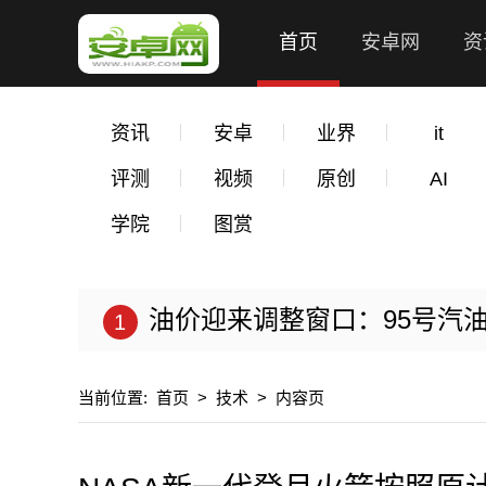
首页
安卓网
资
资讯
安卓
业界
it
评测
视频
原创
AI
学院
图赏
油价迎来调整窗口：95号汽油
当前位置:
首页
>
技术
>
内容页