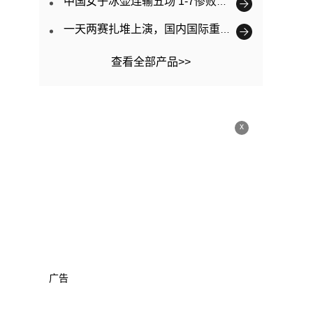
中国女子冰壶连输五场 1-7惨败韩国
一天两赛扎堆上演，国内国际重大赛事为何青睐河南？
查看全部产品>>
x
广告