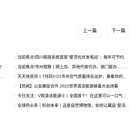
上一篇
下一篇
当前焦点!​四川邮政系统首家“屋顶光伏发电站”：每年可节约电费50万元
”
当前焦点!市州观察丨网上办、异地代收代办、部门联办……岳池“川渝通办”专窗累计办件6600余件
天天快资讯丨7月四川21市州空气质量排名出炉，看看你的家乡排第几？
【热闻】以会展促合作 2022世界清洁能源装备大会闭幕
今日关注：V观清洁能源⑧丨全国首个！在这里可以一口气看完氢能产业链各环节
全球热头条丨科创未来丨这座自然博物馆，如何让藏品“复活”？