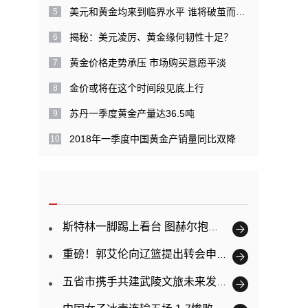
美元和黄金均来到临界水平 谁将破茧而出？
揭秘：美元凌厉、黄金缘何韧性十足？
黄金价格走势承压 市场购买意愿平淡
金价或将在这个时间段见底上行
苏丹一季度黄金产量达36.5吨
2018年一季度中国黄金产销量同比双降
斯特林一脚踢上看台 图赫尔抱头跪地
重磅！郭艾伦向辽篮提出转会申请：为了更好的发展
五省市携手共建武陵文旅未来发展新规划