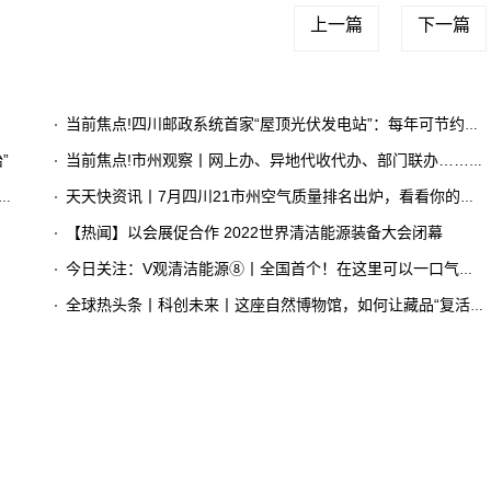
上一篇
下一篇
当前焦点!​四川邮政系统首家“屋顶光伏发电站”：每年可节约电费50万元
”
当前焦点!市州观察丨网上办、异地代收代办、部门联办……岳池“川渝通办”专窗累计办件6600余件
天天快资讯丨7月四川21市州空气质量排名出炉，看看你的家乡排第几？
【热闻】以会展促合作 2022世界清洁能源装备大会闭幕
今日关注：V观清洁能源⑧丨全国首个！在这里可以一口气看完氢能产业链各环节
全球热头条丨科创未来丨这座自然博物馆，如何让藏品“复活”？