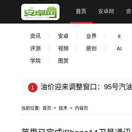
首页
安卓网
资
资讯
安卓
业界
it
评测
视频
原创
AI
学院
图赏
油价迎来调整窗口：95号汽油
当前位置:
首页
>
技术
>
内容页