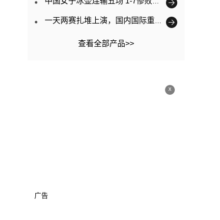
中国女子冰壶连输五场 1-7惨败韩国
一天两赛扎堆上演，国内国际重大赛事为何青睐河南？
查看全部产品>>
x
广告